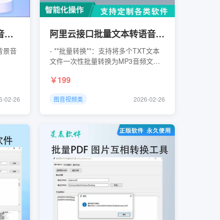
批量音频混合工具 多个音频和背景音乐混合工具
阿里云接口批量文本转语音工具 批量音频生成工具
背景音
- **批量转换**：支持将多个TXT文本
文件一次性批量转换为MP3音频文件-
**音色选择**：提供丰富的音色库，支
199
持实时音色试听功能- **音频管理**：
自动下载、管理音频文件，优先使用
6-02-26
图音视频类
2026-02-26
本地音频文