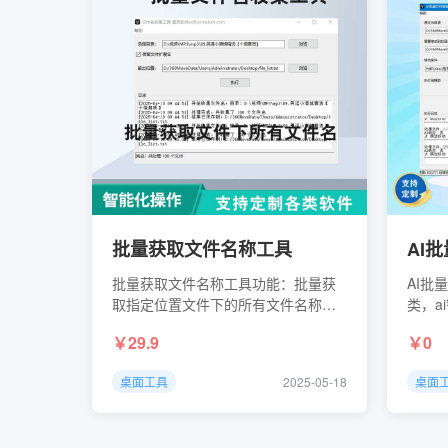
批量获取文件名称工具
AI
批量获取文件名称工具功能：批量获
AI批
取指定位置文件下的所有文件名称下
类，a
载地址：功能：1、设置好移动条件，
29.9
0
让AI判断是否移动，将 原文件目录 下
的文件移动到 需要移动的目录 下。说
桌面工具
2025-05-18
桌面
明:其中{{title}}是