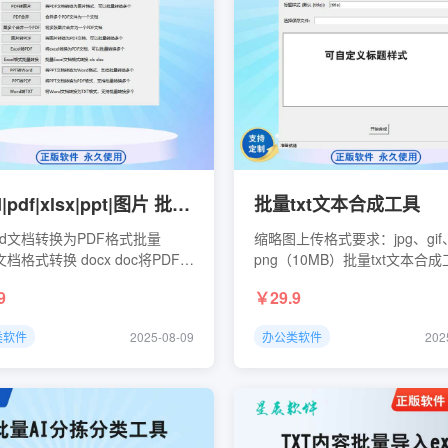
word|pdf|xlsx|ppt|图片 批量格式转换工具
批量txt文本合成工具
rd文档转换为PDF格式批量
缩略图上传格式要求：jpg、gif
文档格式转换 docx doc将PDF文
png（10MB）批量txt文本合成
为可编辑的Word格式，支持批
个txt文本合成一个txt 文本
9
29.9
将PDF文档转换为图片格式，
量转换多个合并多个PDF文件
类软件
2025-08-09
办公类软件
202
个文档将多