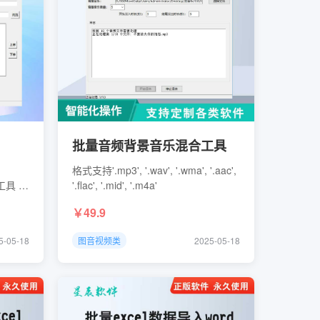
批量音频背景音乐混合工具
、
格式支持'.mp3', '.wav', '.wma', '.aac',
工具 多
'.flac', '.mid', '.m4a'
49.9
5-05-18
图音视频类
2025-05-18