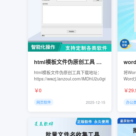
html模板文件伪原创工具 解决模板结构相似度高的问题
html模板文件伪原创工具下载地址：
将Wo
https://wwzj.lanzoul.com/iMDhU2u0g6wh
Word
档转换
0
29.
量转换
可以批
网页软件
2025-12-15
办公
为一