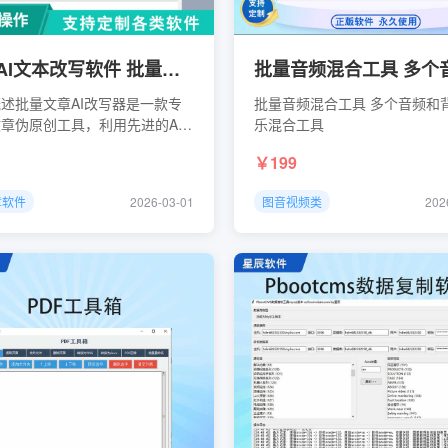
批量AI文本改写软件 批量文章改写器
述批量文章AI改写器是一款专
批量音频混合工具 多个音频和
章伪原创工具，利用先进的AI
乐混合工具
，帮助用户快速批量处理文章内
199
提高内容创作效率。软件支持多
接口，提供丰富的改写风格模
章软件
2026-03-01
图音视频类
202
用于内容创作者、SE