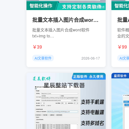
批量文本插入图片合成word软件 txt+img to word
批量文本插入图片合成word软件
软件概
txt+img to
业的文
wordhttps://wwblv.lanzoul.com/iWa033s3zubg
技术
39
99
容，
种AI
AI文章软件
2026-06-17
AI文
板，适