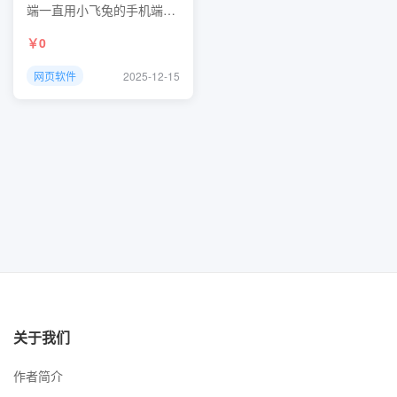
端一直用小飞兔的手机端需
要付费自己写了一个
0
https://wwzj.lanzoul.com/iiQCi2vc9oih
网页软件
2025-12-15
关于我们
作者简介